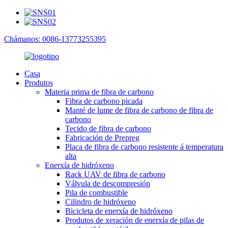
Chámanos: 0086-13773255395
Casa
Produtos
Materia prima de fibra de carbono
Fibra de carbono picada
Manté de lume de fibra de carbono de fibra de
carbono
Tecido de fibra de carbono
Fabricación de Prepreg
Placa de fibra de carbono resistente á temperatura
alta
Enerxía de hidróxeno
Rack UAV de fibra de carbono
Válvula de descompresión
Pila de combustible
Cilindro de hidróxeno
Bicicleta de enerxía de hidróxeno
Produtos de xeración de enerxía de pilas de