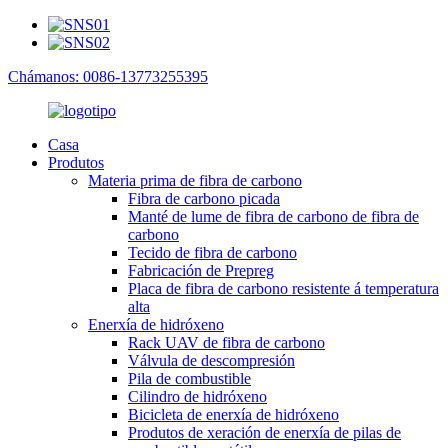
Chámanos: 0086-13773255395
Casa
Produtos
Materia prima de fibra de carbono
Fibra de carbono picada
Manté de lume de fibra de carbono de fibra de
carbono
Tecido de fibra de carbono
Fabricación de Prepreg
Placa de fibra de carbono resistente á temperatura
alta
Enerxía de hidróxeno
Rack UAV de fibra de carbono
Válvula de descompresión
Pila de combustible
Cilindro de hidróxeno
Bicicleta de enerxía de hidróxeno
Produtos de xeración de enerxía de pilas de