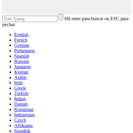
Hit enter para buscar ou ESC para
pechar
English
French
German
Portuguese
Spanish
Russian
Japanese
Korean
Arabic
Irish
Greek
Turkish
Italian
Danish
Romanian
Indonesian
Czech
Afrikaans
Swedish