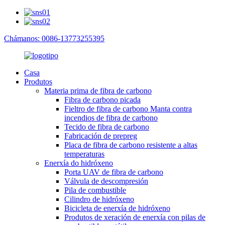
Chámanos: 0086-13773255395
Casa
Produtos
Materia prima de fibra de carbono
Fibra de carbono picada
Fieltro de fibra de carbono Manta contra
incendios de fibra de carbono
Tecido de fibra de carbono
Fabricación de prepreg
Placa de fibra de carbono resistente a altas
temperaturas
Enerxía do hidróxeno
Porta UAV de fibra de carbono
Válvula de descompresión
Pila de combustible
Cilindro de hidróxeno
Bicicleta de enerxía de hidróxeno
Produtos de xeración de enerxía con pilas de