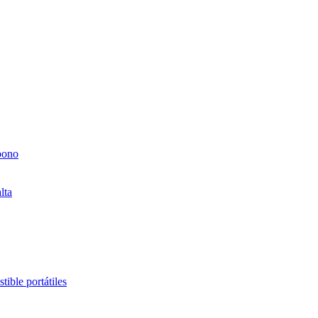
bono
lta
ible portátiles