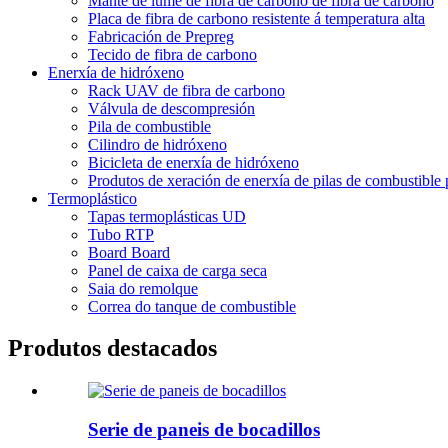
Manté de lume de fibra de carbono de fibra de carbono
Placa de fibra de carbono resistente á temperatura alta
Fabricación de Prepreg
Tecido de fibra de carbono
Enerxía de hidróxeno
Rack UAV de fibra de carbono
Válvula de descompresión
Pila de combustible
Cilindro de hidróxeno
Bicicleta de enerxía de hidróxeno
Produtos de xeración de enerxía de pilas de combustible p
Termoplástico
Tapas termoplásticas UD
Tubo RTP
Board Board
Panel de caixa de carga seca
Saia do remolque
Correa do tanque de combustible
Produtos destacados
Serie de paneis de bocadillos