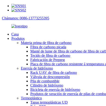
Chámanos: 0086-13773255395
Casa
Produtos
Materia prima de fibra de carbono
Fibra de carbono picada
Manté de lume de fibra de carbono de fibra de car
Tecido de fibra de carbono
Fabricación de Prepreg
Placa de fibra de carbono resistente á temperatura a
Enerxía de hidróxeno
Rack UAV de fibra de carbono
Válvula de descompresión
Pila de combustible
Cilindro de hidróxeno
Bicicleta de enerxía de hidróxeno
Produtos de xeración de enerxía de pilas de combust
Termoplástico
Tapas termoplásticas UD