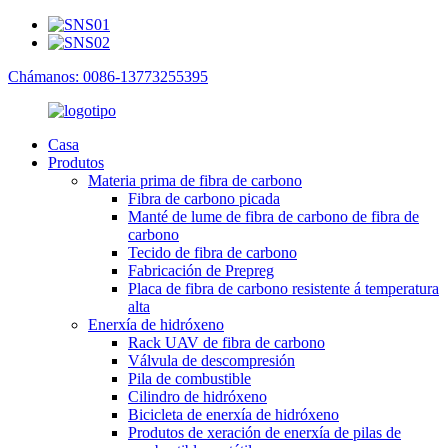
Chámanos: 0086-13773255395
Casa
Produtos
Materia prima de fibra de carbono
Fibra de carbono picada
Manté de lume de fibra de carbono de fibra de
carbono
Tecido de fibra de carbono
Fabricación de Prepreg
Placa de fibra de carbono resistente á temperatura
alta
Enerxía de hidróxeno
Rack UAV de fibra de carbono
Válvula de descompresión
Pila de combustible
Cilindro de hidróxeno
Bicicleta de enerxía de hidróxeno
Produtos de xeración de enerxía de pilas de