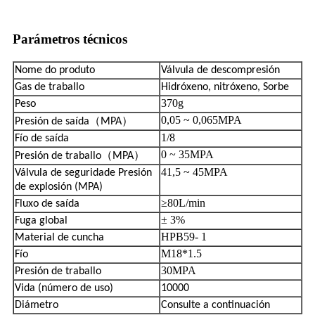
Parámetros técnicos
Nome do produto
Válvula de descompresión
Gas de traballo
Hidróxeno, nitróxeno, Sorbe
370g
Peso
0,05 ~ 0,065MPA
（
）
Presión de saída
MPA
1/8
Fío de saída
0 ~ 35MPA
（
）
Presión de traballo
MPA
41,5 ~ 45MPA
Válvula de seguridade Presión
de explosión (MPA)
≥80L/min
Fluxo de saída
± 3%
Fuga global
HPB59- 1
Material de cuncha
M18*1.5
Fío
30MPA
Presión de traballo
Vida (número de uso)
10000
Diámetro
Consulte a continuación