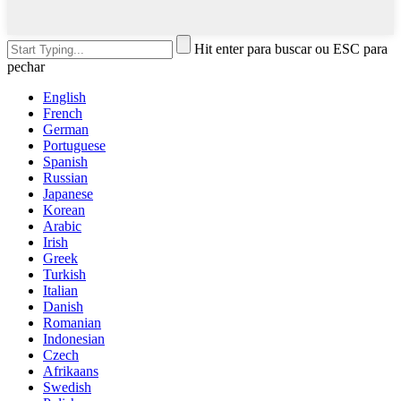
Hit enter para buscar ou ESC para
pechar
English
French
German
Portuguese
Spanish
Russian
Japanese
Korean
Arabic
Irish
Greek
Turkish
Italian
Danish
Romanian
Indonesian
Czech
Afrikaans
Swedish