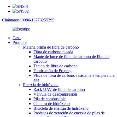
Chámanos: 0086-13773255395
Casa
Produtos
Materia prima de fibra de carbono
Fibra de carbono picada
Manté de lume de fibra de carbono de fibra de
carbono
Tecido de fibra de carbono
Fabricación de Prepreg
Placa de fibra de carbono resistente á temperatura
alta
Enerxía de hidróxeno
Rack UAV de fibra de carbono
Válvula de descompresión
Pila de combustible
Cilindro de hidróxeno
Bicicleta de enerxía de hidróxeno
Produtos de xeración de enerxía de pilas de