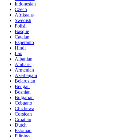
Indonesian
Czech
Afrikaans
Swedish
Polish
Basque
Catalan
Esperanto
Hindi
Lao
Albanian
Amharic
Armenian
Azerbaijani
Belarusian
Bengali
Bosnian
Bulgarian
Cebuano
Chichewa
Corsican
Croatian
Dutch
Estonian
Filipino