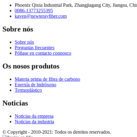
Phoenix Qixia Industrial Park, Zhangjiagang City, Jiangsu, Ch
0086-13773255395
kaven@newterayfiber.com
Sobre nós
Sobre nós
Preguntas frecuentes
Póñase en contacto connosco
Os nosos produtos
Materia prima de fibra de carbono
Enerxía de hidróxeno
Termoplástico
Noticias
Noticias da empresa
Noticias da industria
© Copyright - 2010-2021: Todos os dereitos reservados.