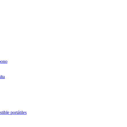
bono
lta
ible portátiles