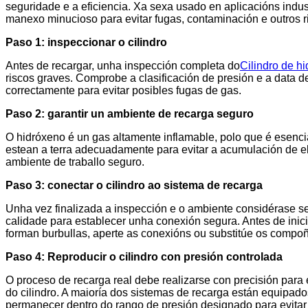
seguridade e a eficiencia. Xa sexa usado en aplicacións indust
manexo minucioso para evitar fugas, contaminación e outros 
Paso 1: inspeccionar o cilindro
Antes de recargar, unha inspección completa do
Cilindro de h
riscos graves. Comprobe a clasificación de presión e a data 
correctamente para evitar posibles fugas de gas.
Paso 2: garantir un ambiente de recarga seguro
O hidróxeno é un gas altamente inflamable, polo que é esencia
estean a terra adecuadamente para evitar a acumulación de ele
ambiente de traballo seguro.
Paso 3: conectar o cilindro ao sistema de recarga
Unha vez finalizada a inspección e o ambiente considérase seg
calidade para establecer unha conexión segura. Antes de inic
forman burbullas, aperte as conexións ou substitúe os compo
Paso 4: Reproducir o cilindro con presión controlada
O proceso de recarga real debe realizarse con precisión para 
do cilindro. A maioría dos sistemas de recarga están equipado
permanecer dentro do rango de presión designado para evitar d