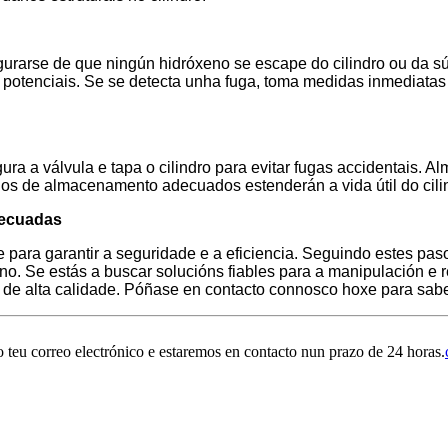
egurarse de que ningún hidróxeno se escape do cilindro ou da s
s potenciais. Se se detecta unha fuga, toma medidas inmediata
a a válvula e tapa o cilindro para evitar fugas accidentais. Al
colos de almacenamento adecuados estenderán a vida útil do cil
decuadas
 para garantir a seguridade e a eficiencia. Seguindo estes pas
 Se estás a buscar solucións fiables para a manipulación e re
s de alta calidade. Póñase en contacto connosco hoxe para sabe
 teu correo electrónico e estaremos en contacto nun prazo de 24 horas.