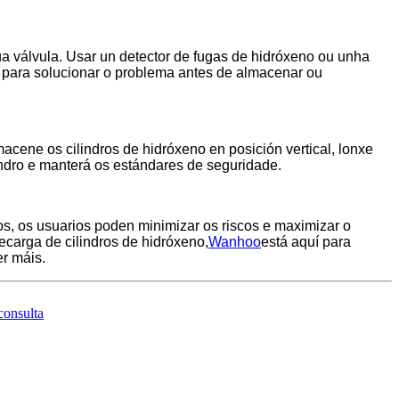
úa válvula. Usar un detector de fugas de hidróxeno ou unha
s para solucionar o problema antes de almacenar ou
macene os cilindros de hidróxeno en posición vertical, lonxe
indro e manterá os estándares de seguridade.
os, os usuarios poden minimizar os riscos e maximizar o
carga de cilindros de hidróxeno,
Wanhoo
está aquí para
r máis.
consulta