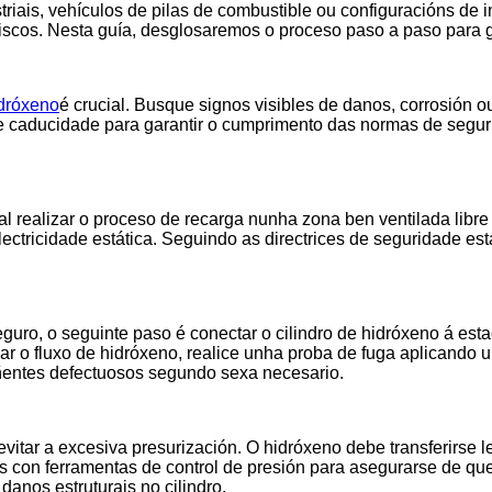
riais, vehículos de pilas de combustible ou configuracións de i
riscos. Nesta guía, desglosaremos o proceso paso a paso para 
idróxeno
é crucial. Busque signos visibles de danos, corrosión 
de caducidade para garantir o cumprimento das normas de segur
l realizar o proceso de recarga nunha zona ben ventilada libre
ctricidade estática. Seguindo as directrices de seguridade est
uro, o seguinte paso é conectar o cilindro de hidróxeno á esta
iar o fluxo de hidróxeno, realice unha proba de fuga aplicando
ñentes defectuosos segundo sexa necesario.
evitar a excesiva presurización. O hidróxeno debe transferirse 
s con ferramentas de control de presión para asegurarse de que
anos estruturais no cilindro.