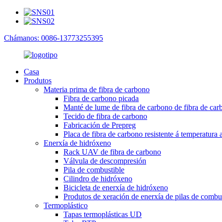
Chámanos: 0086-13773255395
Casa
Produtos
Materia prima de fibra de carbono
Fibra de carbono picada
Manté de lume de fibra de carbono de fibra de car
Tecido de fibra de carbono
Fabricación de Prepreg
Placa de fibra de carbono resistente á temperatura a
Enerxía de hidróxeno
Rack UAV de fibra de carbono
Válvula de descompresión
Pila de combustible
Cilindro de hidróxeno
Bicicleta de enerxía de hidróxeno
Produtos de xeración de enerxía de pilas de combust
Termoplástico
Tapas termoplásticas UD