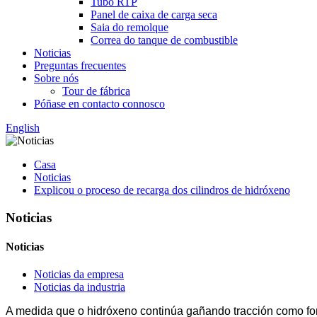
Tubo RTP
Panel de caixa de carga seca
Saia do remolque
Correa do tanque de combustible
Noticias
Preguntas frecuentes
Sobre nós
Tour de fábrica
Póñase en contacto connosco
English
Casa
Noticias
Explicou o proceso de recarga dos cilindros de hidróxeno
Noticias
Noticias
Noticias da empresa
Noticias da industria
A medida que o hidróxeno continúa gañando tracción como fon