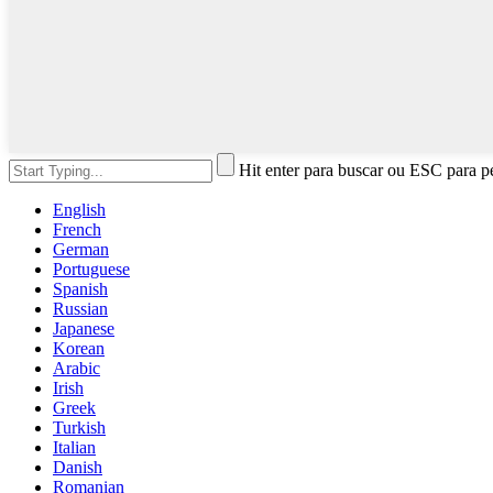
Hit enter para buscar ou ESC para p
English
French
German
Portuguese
Spanish
Russian
Japanese
Korean
Arabic
Irish
Greek
Turkish
Italian
Danish
Romanian