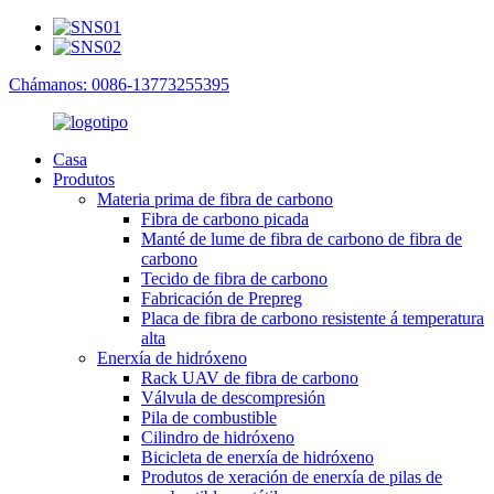
Chámanos: 0086-13773255395
Casa
Produtos
Materia prima de fibra de carbono
Fibra de carbono picada
Manté de lume de fibra de carbono de fibra de
carbono
Tecido de fibra de carbono
Fabricación de Prepreg
Placa de fibra de carbono resistente á temperatura
alta
Enerxía de hidróxeno
Rack UAV de fibra de carbono
Válvula de descompresión
Pila de combustible
Cilindro de hidróxeno
Bicicleta de enerxía de hidróxeno
Produtos de xeración de enerxía de pilas de