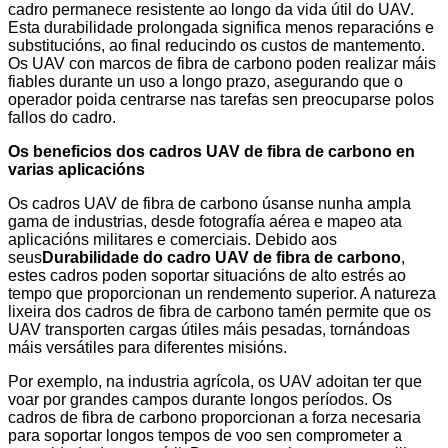
cadro permanece resistente ao longo da vida útil do UAV.
Esta durabilidade prolongada significa menos reparacións e
substitucións, ao final reducindo os custos de mantemento.
Os UAV con marcos de fibra de carbono poden realizar máis
fiables durante un uso a longo prazo, asegurando que o
operador poida centrarse nas tarefas sen preocuparse polos
fallos do cadro.
Os beneficios dos cadros UAV de fibra de carbono en
varias aplicacións
Os cadros UAV de fibra de carbono úsanse nunha ampla
gama de industrias, desde fotografía aérea e mapeo ata
aplicacións militares e comerciais. Debido aos
seus
Durabilidade do cadro UAV de fibra de carbono
,
estes cadros poden soportar situacións de alto estrés ao
tempo que proporcionan un rendemento superior. A natureza
lixeira dos cadros de fibra de carbono tamén permite que os
UAV transporten cargas útiles máis pesadas, tornándoas
máis versátiles para diferentes misións.
Por exemplo, na industria agrícola, os UAV adoitan ter que
voar por grandes campos durante longos períodos. Os
cadros de fibra de carbono proporcionan a forza necesaria
para soportar longos tempos de voo sen comprometer a