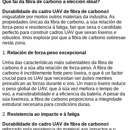
Que fai da fibra de carbono a elección ideal?
Durabilidade do cadro UAV de fibra de carbono
é
inigualable por moitos outros materiais da industria. As
propiedades únicas da fibra de carbono, a súa relación de
forza-peso e resistencia á fatiga, fan que sexa o candidato
perfecto para construír cadros UAV que sexan lixeiros e
robustos. Imos explorar por que a fibra de carbono sobresae
nesta zona.
1.
Relación de forza-peso excepcional
Unha das características máis salientables da fibra de
carbono é a súa alta relación de forza-peso. A fibra de
carbono é incriblemente forte pero lixeira, o que é un factor
crucial para os UAV que necesitan ser áxiles mentres
prexudican as forzas durante o voo. Un marco lixeiro reduce
o peso global do UAV, que á súa vez mellora o tempo de
voo, a manobrabilidade e a eficiencia da batería. A pesar da
súa lixeireza, a fibra de carbono proporciona a integridade
estrutural necesaria para condicións duras.
2.
Resistencia ao impacto e á fatiga
Durabilidade do cadro UAV de fibra de carbono
é
reforzado pola resistencia do material aos impactos e o