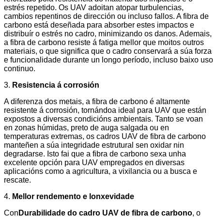
estrés repetido. Os UAV adoitan atopar turbulencias,
cambios repentinos de dirección ou incluso fallos. A fibra de
carbono está deseñada para absorber estes impactos e
distribuír o estrés no cadro, minimizando os danos. Ademais,
a fibra de carbono resiste á fatiga mellor que moitos outros
materiais, o que significa que o cadro conservará a súa forza
e funcionalidade durante un longo período, incluso baixo uso
continuo.
3.
Resistencia á corrosión
A diferenza dos metais, a fibra de carbono é altamente
resistente á corrosión, tornándoa ideal para UAV que están
expostos a diversas condicións ambientais. Tanto se voan
en zonas húmidas, preto de auga salgada ou en
temperaturas extremas, os cadros UAV de fibra de carbono
manteñen a súa integridade estrutural sen oxidar nin
degradarse. Isto fai que a fibra de carbono sexa unha
excelente opción para UAV empregados en diversas
aplicacións como a agricultura, a vixilancia ou a busca e
rescate.
4.
Mellor rendemento e lonxevidade
Con
Durabilidade do cadro UAV de fibra de carbono
, o