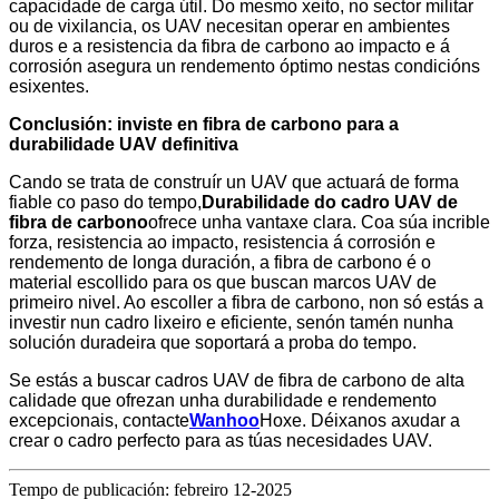
capacidade de carga útil. Do mesmo xeito, no sector militar
ou de vixilancia, os UAV necesitan operar en ambientes
duros e a resistencia da fibra de carbono ao impacto e á
corrosión asegura un rendemento óptimo nestas condicións
esixentes.
Conclusión: inviste en fibra de carbono para a
durabilidade UAV definitiva
Cando se trata de construír un UAV que actuará de forma
fiable co paso do tempo,
Durabilidade do cadro UAV de
fibra de carbono
ofrece unha vantaxe clara. Coa súa incrible
forza, resistencia ao impacto, resistencia á corrosión e
rendemento de longa duración, a fibra de carbono é o
material escollido para os que buscan marcos UAV de
primeiro nivel. Ao escoller a fibra de carbono, non só estás a
investir nun cadro lixeiro e eficiente, senón tamén nunha
solución duradeira que soportará a proba do tempo.
Se estás a buscar cadros UAV de fibra de carbono de alta
calidade que ofrezan unha durabilidade e rendemento
excepcionais, contacte
Wanhoo
Hoxe. Déixanos axudar a
crear o cadro perfecto para as túas necesidades UAV.
Tempo de publicación: febreiro 12-2025