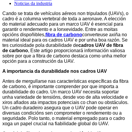
Noticias da industria
Cando se trata de vehículos aéreos non tripulados (UAVs), o
cadro é a columna vertebral de toda a aeronave. A elección
do material adecuado para un marco UAV é esencial para
garantir o rendemento e a lonxevidade. Entre as moitas
opcións dispoñibles,
fibra de carbono
converteuse axiña no
material ideal para os cadros UAV e por unha boa razón. Se
tes curiosidade pola durabilidade de
cadros UAV de fibra
de carbono
, Este artigo proporcionará información valiosa
sobre por que a fibra de carbono destaca como unha mellor
opción para a construción da UAV.
A importancia da durabilidade nos cadros UAV
Antes de mergullarse nas características específicas da fibra
de carbono, é importante comprender por que importa a
durabilidade do cadro. Un marco UAV necesita soportar
unha variedade de tensións, desde voo de alta velocidade e
xiros afiados ata impactos potenciais co chan ou obstáculos.
Un cadro duradeiro asegura que o UAV pode operar en
diversas condicións sen comprometer o rendemento ou a
seguridade. Polo tanto, o material empregado para o cadro
xoga un papel crucial na fiabilidade global do UAV.