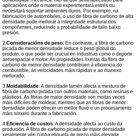
aplicacións onde o material experimentará estrés ou
necesitará soportar ambientes duros. Por exemplo, na
fabricación de automóbiles, o uso de fibra de carbono de alta
densidade pode mellorar a integridade estrutural dos
compoñentes, reducindo a probabilidade de fallo baixo
presión.
2.
Consideracións de peso
: En contraste, a fibra de carbono
picada de menor densidade reduce o peso global do
produto, o que pode ser crucial en industrias como o deporte
aeroespacial e motor. As propiedades lixeiras da fibra de
carbono de menor densidade contribúen á eficiencia do
combustible, ás velocidades máis rápidas e ao manexo
mellorado.
3.
Moldabilidade
: A densidade tamén afecta a mestura de
fibra de carbono picada con outros materiais, como resinas e
plásticos. As fibras de maior densidade son moitas veces
máis difíciles de moldear, mentres que as fibras de menor
densidade poden ofrecer un mellor fluxo e un procesamento
máis sinxelo durante a fabricación.
4.
Eficiencia de custos
: A densidade afecta ao custo da
produción. A fibra de carbono picada de maior densidade
xeralmente vén cunha etiqueta de prezo máis elevada