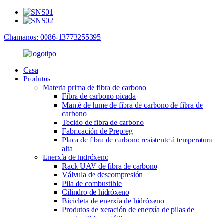
Chámanos: 0086-13773255395
Casa
Produtos
Materia prima de fibra de carbono
Fibra de carbono picada
Manté de lume de fibra de carbono de fibra de
carbono
Tecido de fibra de carbono
Fabricación de Prepreg
Placa de fibra de carbono resistente á temperatura
alta
Enerxía de hidróxeno
Rack UAV de fibra de carbono
Válvula de descompresión
Pila de combustible
Cilindro de hidróxeno
Bicicleta de enerxía de hidróxeno
Produtos de xeración de enerxía de pilas de