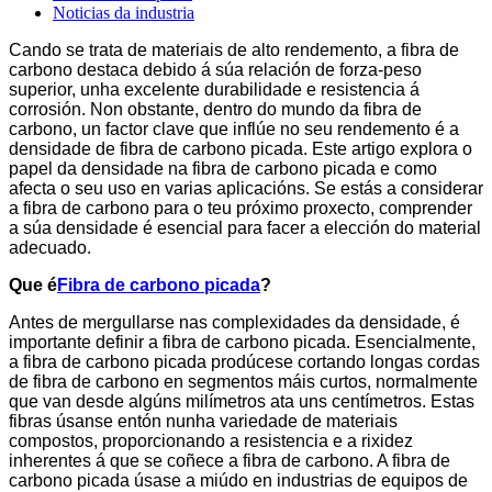
Noticias da industria
Cando se trata de materiais de alto rendemento, a fibra de
carbono destaca debido á súa relación de forza-peso
superior, unha excelente durabilidade e resistencia á
corrosión. Non obstante, dentro do mundo da fibra de
carbono, un factor clave que inflúe no seu rendemento é a
densidade de fibra de carbono picada. Este artigo explora o
papel da densidade na fibra de carbono picada e como
afecta o seu uso en varias aplicacións. Se estás a considerar
a fibra de carbono para o teu próximo proxecto, comprender
a súa densidade é esencial para facer a elección do material
adecuado.
Que é
Fibra de carbono picada
?
Antes de mergullarse nas complexidades da densidade, é
importante definir a fibra de carbono picada. Esencialmente,
a fibra de carbono picada prodúcese cortando longas cordas
de fibra de carbono en segmentos máis curtos, normalmente
que van desde algúns milímetros ata uns centímetros. Estas
fibras úsanse entón nunha variedade de materiais
compostos, proporcionando a resistencia e a rixidez
inherentes á que se coñece a fibra de carbono. A fibra de
carbono picada úsase a miúdo en industrias de equipos de