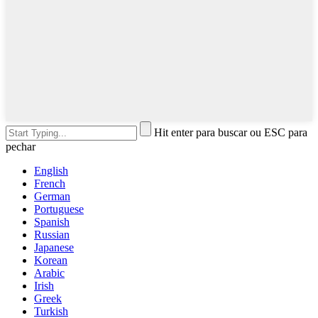
Hit enter para buscar ou ESC para
pechar
English
French
German
Portuguese
Spanish
Russian
Japanese
Korean
Arabic
Irish
Greek
Turkish