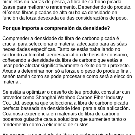
bicicletas ou barras de pesca, a fibra de carbono picada
úsase para mellorar o rendemento. Dependendo do produto,
elíxense fibras picadas de alta ou baixa densidade en
función da forza desexada ou das consideracións de peso.
Por que importa a comprensión da densidade?
Comprender a densidade da fibra de carbono picada é
crucial para seleccionar o material adecuado para as súas
necesidades específicas. Tanto se estás traballando no
sector do automóbil, aeroespacial ou de bens de consumo,
coñecendo a densidade da fibra de carbono que estás a
usar pode afectar significativamente o éxito do teu proxecto.
Axuda a determinar non só a forza e o peso do produto final,
senón tamén como se pode procesar e como será a elección
material.
Se estás a optimizar o deseño do teu produto, consultar cun
provedor como Shanghai Wanhoo Carbon Fiber Industry
Co., Ltd. asegura que selecciona a fibra de carbono picada
perfecta baseada na densidade ideal para a súa aplicación.
Coa nosa experiencia en materiais de fibra de carbono,
podemos guiarche cara a solucións que aumenten tanto o
rendemento como a eficiencia de custos.
En resumo, a densidade de fibra de carbono picada xoga un