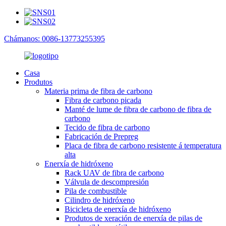
Chámanos: 0086-13773255395
Casa
Produtos
Materia prima de fibra de carbono
Fibra de carbono picada
Manté de lume de fibra de carbono de fibra de
carbono
Tecido de fibra de carbono
Fabricación de Prepreg
Placa de fibra de carbono resistente á temperatura
alta
Enerxía de hidróxeno
Rack UAV de fibra de carbono
Válvula de descompresión
Pila de combustible
Cilindro de hidróxeno
Bicicleta de enerxía de hidróxeno
Produtos de xeración de enerxía de pilas de