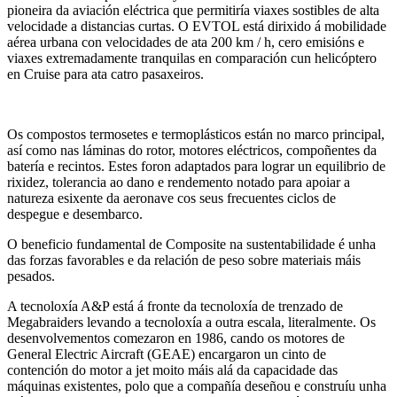
pioneira da aviación eléctrica que permitiría viaxes sostibles de alta
velocidade a distancias curtas. O EVTOL está dirixido á mobilidade
aérea urbana con velocidades de ata 200 km / h, cero emisións e
viaxes extremadamente tranquilas en comparación cun helicóptero
en Cruise para ata catro pasaxeiros.
Os compostos termosetes e termoplásticos están no marco principal,
así como nas láminas do rotor, motores eléctricos, compoñentes da
batería e recintos. Estes foron adaptados para lograr un equilibrio de
rixidez, tolerancia ao dano e rendemento notado para apoiar a
natureza esixente da aeronave cos seus frecuentes ciclos de
despegue e desembarco.
O beneficio fundamental de Composite na sustentabilidade é unha
das forzas favorables e da relación de peso sobre materiais máis
pesados.
A tecnoloxía A&P está á fronte da tecnoloxía de trenzado de
Megabraiders levando a tecnoloxía a outra escala, literalmente. Os
desenvolvementos comezaron en 1986, cando os motores de
General Electric Aircraft (GEAE) encargaron un cinto de
contención do motor a jet moito máis alá da capacidade das
máquinas existentes, polo que a compañía deseñou e construíu unha