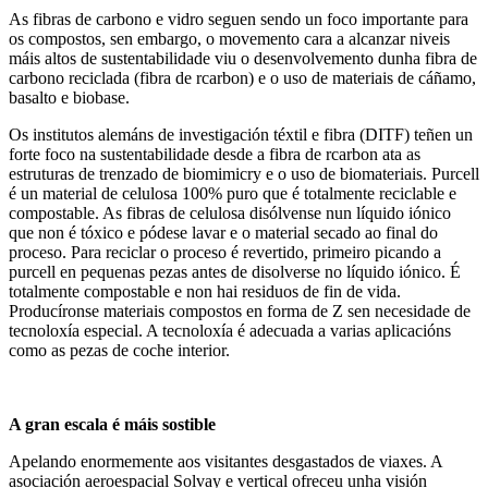
As fibras de carbono e vidro seguen sendo un foco importante para
os compostos, sen embargo, o movemento cara a alcanzar niveis
máis altos de sustentabilidade viu o desenvolvemento dunha fibra de
carbono reciclada (fibra de rcarbon) e o uso de materiais de cáñamo,
basalto e biobase.
Os institutos alemáns de investigación téxtil e fibra (DITF) teñen un
forte foco na sustentabilidade desde a fibra de rcarbon ata as
estruturas de trenzado de biomimicry e o uso de biomateriais. Purcell
é un material de celulosa 100% puro que é totalmente reciclable e
compostable. As fibras de celulosa disólvense nun líquido iónico
que non é tóxico e pódese lavar e o material secado ao final do
proceso. Para reciclar o proceso é revertido, primeiro picando a
purcell en pequenas pezas antes de disolverse no líquido iónico. É
totalmente compostable e non hai residuos de fin de vida.
Producíronse materiais compostos en forma de Z sen necesidade de
tecnoloxía especial. A tecnoloxía é adecuada a varias aplicacións
como as pezas de coche interior.
A gran escala é máis sostible
Apelando enormemente aos visitantes desgastados de viaxes. A
asociación aeroespacial Solvay e vertical ofreceu unha visión