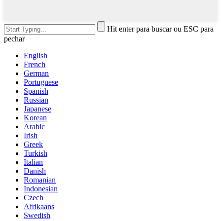
Hit enter para buscar ou ESC para
pechar
English
French
German
Portuguese
Spanish
Russian
Japanese
Korean
Arabic
Irish
Greek
Turkish
Italian
Danish
Romanian
Indonesian
Czech
Afrikaans
Swedish