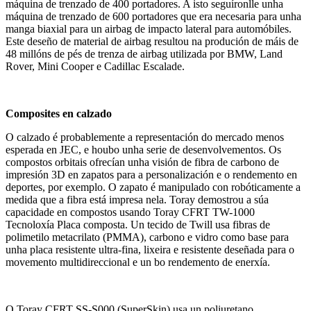
máquina de trenzado de 400 portadores. A isto seguíronlle unha
máquina de trenzado de 600 portadores que era necesaria para unha
manga biaxial para un airbag de impacto lateral para automóbiles.
Este deseño de material de airbag resultou na produción de máis de
48 millóns de pés de trenza de airbag utilizada por BMW, Land
Rover, Mini Cooper e Cadillac Escalade.
Composites en calzado
O calzado é probablemente a representación do mercado menos
esperada en JEC, e houbo unha serie de desenvolvementos. Os
compostos orbitais ofrecían unha visión de fibra de carbono de
impresión 3D en zapatos para a personalización e o rendemento en
deportes, por exemplo. O zapato é manipulado con robóticamente a
medida que a fibra está impresa nela. Toray demostrou a súa
capacidade en compostos usando Toray CFRT TW-1000
Tecnoloxía Placa composta. Un tecido de Twill usa fibras de
polimetilo metacrilato (PMMA), carbono e vidro como base para
unha placa resistente ultra-fina, lixeira e resistente deseñada para o
movemento multidireccional e un bo rendemento de enerxía.
O Toray CFRT SS-S000 (SuperSkin) usa un poliuretano